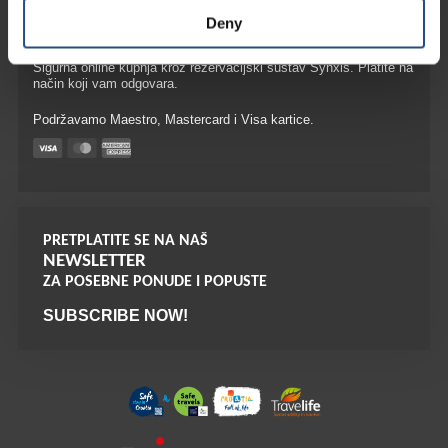
Deny
OPCIJE ONLINE PLAĆANJA I SIGURNOST
Sigurna online kupnja kroz rezervacijski sustav Synxis. Platite na
način koji vam odgovara.
Podržavamo Maestro, Mastercard i Visa kartice.
PRETPLATITE SE NA NAŠ
NEWSLETTER
ZA POSEBNE PONUDE I POPUSTE
SUBSCRIBE NOW!