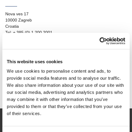
Nova ves 17
10000 Zagreb
Croatia
Tel: + 385 (0) 1 200 2001
Mail:
info@tthotels-croatia.com
LJUDSKI POTENCIJALI
This website uses cookies
Mail:
karijere@tthotels-croatia.com
We use cookies to personalise content and ads, to
ODNOSI S JAVNOŠĆU
provide social media features and to analyse our traffic.
Mail:
We also share information about your use of our site with
communications@tthotels-croatia.com
our social media, advertising and analytics partners who
may combine it with other information that you’ve
provided to them or that they’ve collected from your use
of their services.
Zagreb 10000