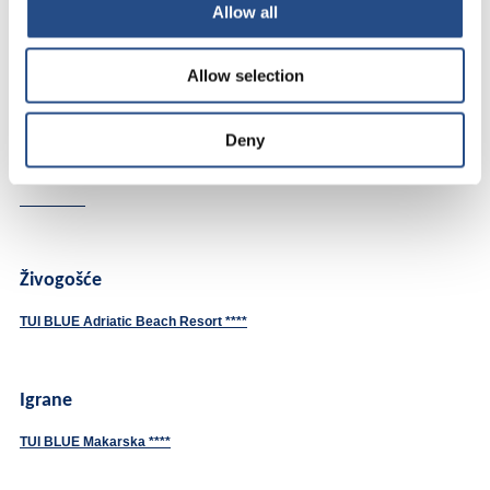
Allow all
Saznajte više
Allow selection
Deny
NAŠI HOTELI I RESORTI
Živogošće
TUI BLUE Adriatic Beach Resort ****
Igrane
TUI BLUE Makarska ****