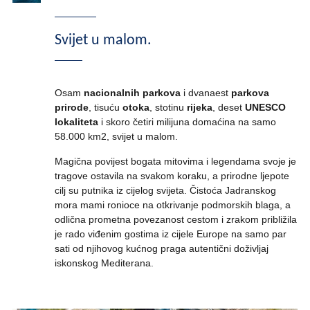
Svijet u malom.
Osam
nacionalnih parkova
i dvanaest
parkova
prirode
, tisuću
otoka
, stotinu
rijeka
, deset
UNESCO
lokaliteta
i skoro četiri milijuna domaćina na samo
58.000 km2, svijet u malom.
Magična povijest bogata mitovima i legendama svoje je
tragove ostavila na svakom koraku, a prirodne ljepote
cilj su putnika iz cijelog svijeta. Čistoća Jadranskog
mora mami ronioce na otkrivanje podmorskih blaga, a
odlična prometna povezanost cestom i zrakom približila
je rado viđenim gostima iz cijele Europe na samo par
sati od njihovog kućnog praga autentični doživljaj
iskonskog Mediterana.