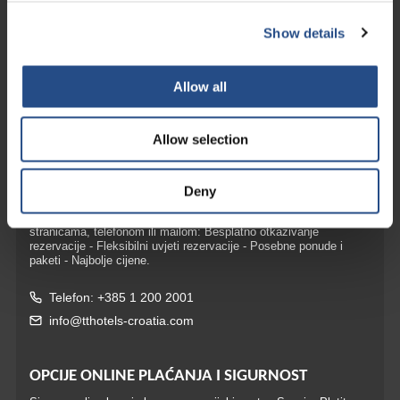
TT Hotels
Show details
TUI BLUE Adriatic Beach
TUI BLUE Makarska
Allow all
TUI BLUE Kalamota Island Resort
Camp Dole
Allow selection
KONTAKT I REZERVACIJA
Deny
Najbolje uvjete rezerviranja i najpovoljnije uvjete otkazivanja
ostvarujete rezervacijom izravno u hotelu, na našim internetskim
stranicama, telefonom ili mailom: Besplatno otkazivanje
rezervacije - Fleksibilni uvjeti rezervacije - Posebne ponude i
paketi - Najbolje cijene.
Telefon: +385 1 200 2001
info@tthotels-croatia.com
OPCIJE ONLINE PLAĆANJA I SIGURNOST