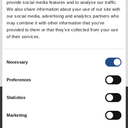
provide social media features and to analyse our traffic.
ŽIRO RAČUN
We also share information about your use of our site with
Privredna banka Zagreb, Zagreb, IBAN
our social media, advertising and analytics partners who
HR7923400091110540749, BIC (SWIFT) PBZGHR2X
may combine it with other information that you’ve
provided to them or that they’ve collected from your use
TEMELJNI KAPITAL
of their services.
14.618.430,00 EUR
UPRAVA
Consent
Necessary
Selection
Nikolina Misir, Thomas Lindner
Preferences
Statistics
Zagreb 10000
Nova ves 17
Marketing
Hrvatska