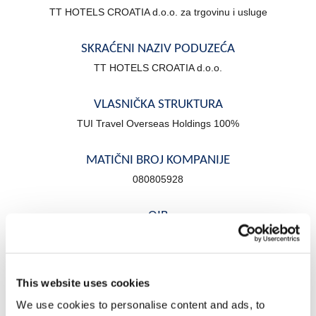
TT HOTELS CROATIA d.o.o. za trgovinu i usluge
SKRAĆENI NAZIV PODUZEĆA
TT HOTELS CROATIA d.o.o.
VLASNIČKA STRUKTURA
TUI Travel Overseas Holdings 100%
MATIČNI BROJ KOMPANIJE
080805928
OIB
77301543615
SJEDIŠTE UPISANO U SUDSKI REGISTAR
This website uses cookies
Trgovački sud u Zagrebu Tt-12/13045-2
We use cookies to personalise content and ads, to