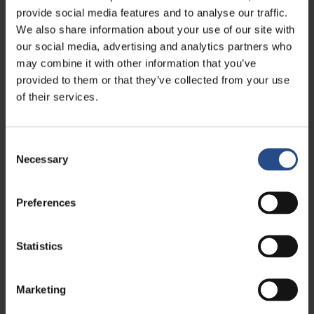
provide social media features and to analyse our traffic.
TT Hotels
We also share information about your use of our site with
our social media, advertising and analytics partners who
TUI BLUE Adriatic Beach
may combine it with other information that you’ve
TUI BLUE Makarska
provided to them or that they’ve collected from your use
TUI BLUE Kalamota Island Resort
of their services.
Camp Dole
Consent
KONTAKT I REZERVACIJA
Necessary
Selection
Najbolje uvjete rezerviranja i najpovoljnije uvjete otkazivanja
ostvarujete rezervacijom izravno u hotelu, na našim internetskim
stranicama, telefonom ili mailom: Besplatno otkazivanje
Preferences
rezervacije - Fleksibilni uvjeti rezervacije - Posebne ponude i
paketi - Najbolje cijene.
Statistics
Telefon: +385 1 200 2001
info@tthotels-croatia.com
Marketing
OPCIJE ONLINE PLAĆANJA I SIGURNOST