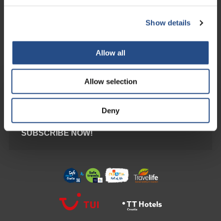
Sigurna online kupnja kroz rezervacijski sustav Synxis. Platite na
način koji vam odgovara.
Show details
Podržavamo Maestro, Mastercard i Visa kartice.
Allow all
Allow selection
PRETPLATITE SE NA NAŠ
NEWSLETTER
Deny
ZA POSEBNE PONUDE I POPUSTE
SUBSCRIBE NOW!