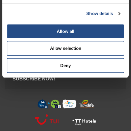
Sigurna online kupnja kroz rezervacijski sustav Synxis. Platite na
način koji vam odgovara.
Show details
Podržavamo Maestro, Mastercard i Visa kartice.
Allow all
Allow selection
PRETPLATITE SE NA NAŠ
NEWSLETTER
Deny
ZA POSEBNE PONUDE I POPUSTE
SUBSCRIBE NOW!