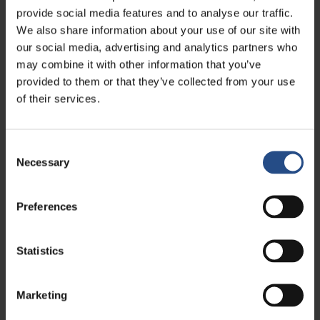
provide social media features and to analyse our traffic.
TT Hotels
We also share information about your use of our site with
our social media, advertising and analytics partners who
TUI BLUE Adriatic Beach
may combine it with other information that you’ve
TUI BLUE Makarska
provided to them or that they’ve collected from your use
TUI BLUE Kalamota Island Resort
of their services.
Camp Dole
Consent
KONTAKT I REZERVACIJA
Necessary
Selection
Najbolje uvjete rezerviranja i najpovoljnije uvjete otkazivanja
ostvarujete rezervacijom izravno u hotelu, na našim internetskim
stranicama, telefonom ili mailom: Besplatno otkazivanje
Preferences
rezervacije - Fleksibilni uvjeti rezervacije - Posebne ponude i
paketi - Najbolje cijene.
Statistics
Telefon: +385 1 200 2001
info@tthotels-croatia.com
Marketing
OPCIJE ONLINE PLAĆANJA I SIGURNOST